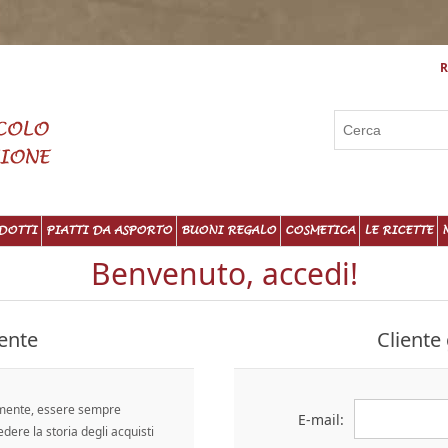
R
DOTTI
PIATTI DA ASPORTO
BUONI REGALO
COSMETICA
LE RICETTE
Benvenuto, accedi!
ente
Cliente 
emente, essere sempre
E-mail:
edere la storia degli acquisti