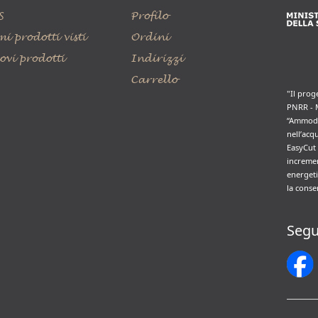
S
Profilo
mi prodotti visti
Ordini
ovi prodotti
Indirizzi
Carrello
"Il prog
PNRR - 
“Ammode
nell’acq
EasyCut 
incremen
energeti
la conse
Segu