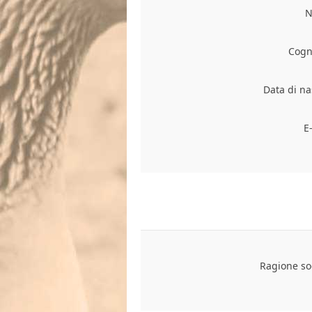
N
Cogn
Data di na
E
Ragione soc