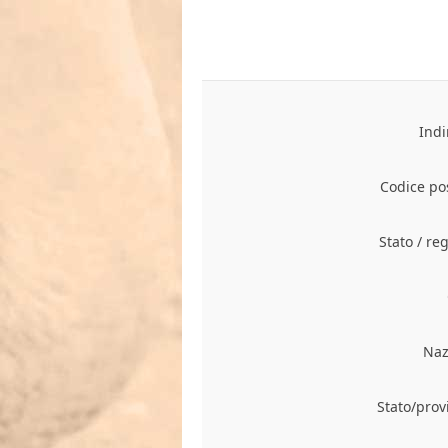
Indi
Codice pos
Stato / re
Naz
Stato/prov