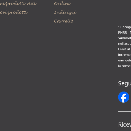
mi prodotti visti
Ordini
ovi prodotti
Indirizzi
Carrello
"Il prog
PNRR - 
“Ammode
nell’acq
EasyCut 
incremen
energeti
la conse
Segu
Rice