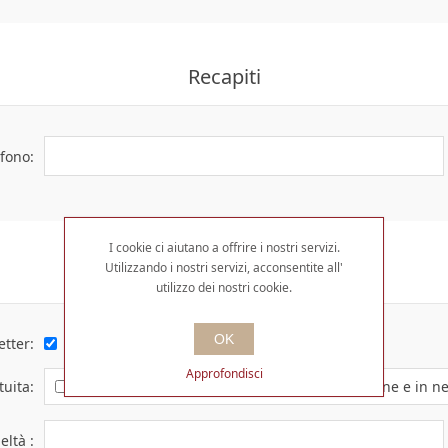
Recapiti
efono:
I cookie ci aiutano a offrire i nostri servizi.
Utilizzando i nostri servizi, acconsentite all'
Opzioni
utilizzo dei nostri cookie.
OK
etter:
Approfondisci
tuita:
per ottenere sconti e vantaggi su acquisti online e in n
ltà :