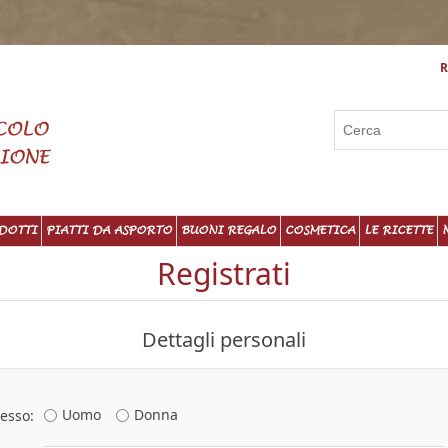
R
DOTTI
PIATTI DA ASPORTO
BUONI REGALO
COSMETICA
LE RICETTE
Registrati
Dettagli personali
Uomo
Donna
esso: