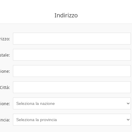
Indirizzo
rizzo:
tale:
gione:
Città:
ione:
incia: