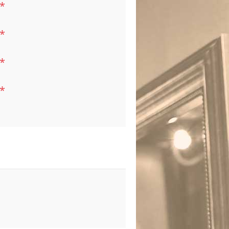
*
*
*
*