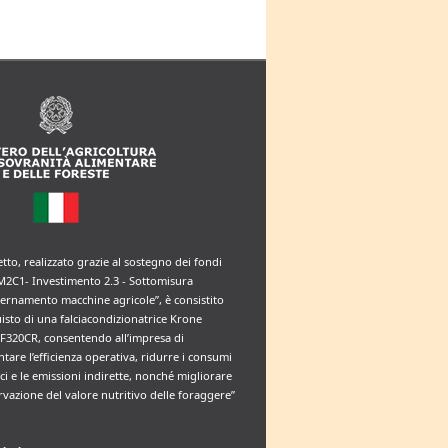
etto, realizzato grazie al sostegno dei fondi
M2C1- Investimento 2.3 - Sottomisura
rnamento macchine agricole”, è consistito
uisto di una falciacondizionatrice Krone
F320CR, consentendo all’impresa di
tare l’efficienza operativa, ridurre i consumi
ci e le emissioni indirette, nonché migliorare
rvazione del valore nutritivo delle foraggere”