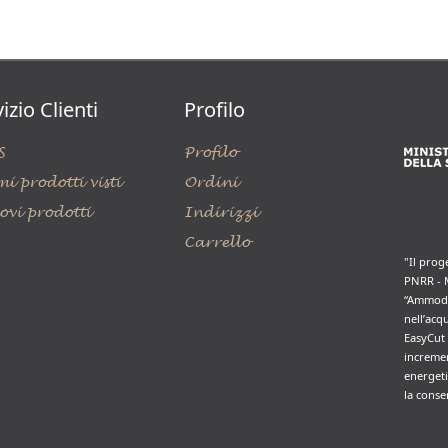
izio Clienti
Profilo
S
Profilo
mi prodotti visti
Ordini
ovi prodotti
Indirizzi
Carrello
"Il prog
PNRR - 
“Ammode
nell’acq
EasyCut 
incremen
energeti
la conse