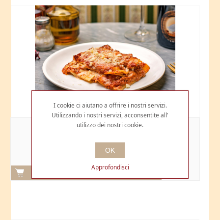
I cookie ci aiutano a offrire i nostri servizi.
Utilizzando i nostri servizi, acconsentite all'
utilizzo dei nostri cookie.
CANNELLONI DI BRASATO DI BUFALO AL
POMODORO
OK
€8,00
Approfondisci