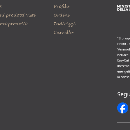
S
Profilo
mi prodotti visti
Ordini
ovi prodotti
Indirizzi
Carrello
"Il prog
PNRR - 
“Ammode
nell’acq
EasyCut 
incremen
energeti
la conse
Segu