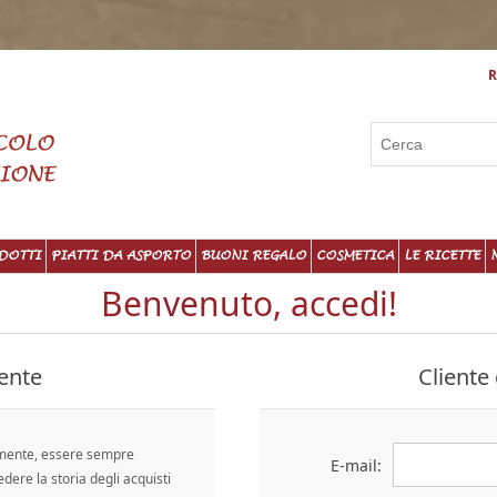
R
DOTTI
PIATTI DA ASPORTO
BUONI REGALO
COSMETICA
LE RICETTE
Benvenuto, accedi!
ente
Cliente 
emente, essere sempre
E-mail:
edere la storia degli acquisti