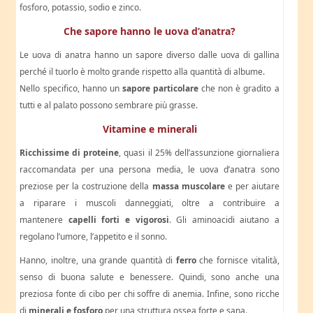
fosforo, potassio, sodio e zinco.
Che sapore hanno le uova d’anatra?
Le uova di anatra hanno un sapore diverso dalle uova di gallina
perché il tuorlo è molto grande rispetto alla quantità di albume.
Nello specifico, hanno un
sapore particolare
che non è gradito a
tutti e al palato possono sembrare più grasse.
Vitamine e minerali
Ricchissime di proteine
, quasi il 25% dell’assunzione giornaliera
raccomandata per una persona media, le uova d’anatra sono
preziose per la costruzione della
massa muscolare
e per aiutare
a riparare i muscoli danneggiati, oltre a contribuire a
mantenere
capelli forti e vigorosi
. Gli aminoacidi aiutano a
regolano l’umore, l’appetito e il sonno.
Hanno, inoltre, una grande quantità di
ferro
che fornisce vitalità,
senso di buona salute e benessere. Quindi, sono anche una
preziosa fonte di cibo per chi soffre di anemia. Infine, sono ricche
di
minerali e fosforo
per una struttura ossea forte e sana.