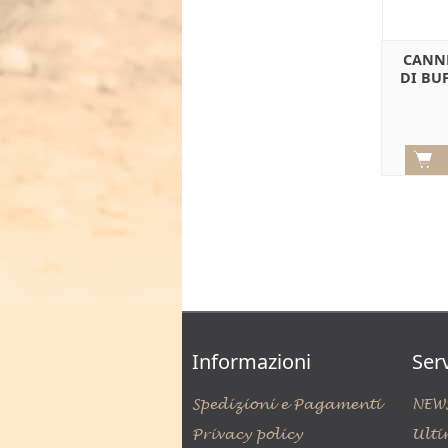
CANNE
DI BU
Informazioni
Serv
Spedizioni e Pagamenti
NEW
Privacy policy
Ulti