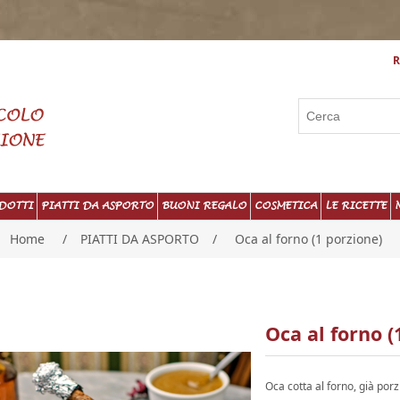
R
DOTTI
PIATTI DA ASPORTO
BUONI REGALO
COSMETICA
LE RICETTE
Home
/
PIATTI DA ASPORTO
/
Oca al forno (1 porzione)
Oca al forno (
Oca cotta al forno, già por