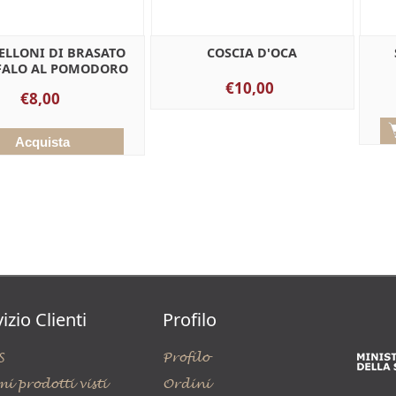
LLONI DI BRASATO
COSCIA D'OCA
FALO AL POMODORO
€10,00
€8,00
izio Clienti
Profilo
S
Profilo
mi prodotti visti
Ordini