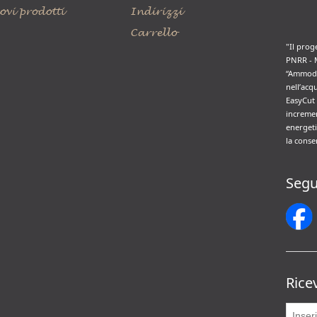
ovi prodotti
Indirizzi
Carrello
"Il prog
PNRR - 
“Ammode
nell’acq
EasyCut 
incremen
energeti
la conse
Segu
Rice