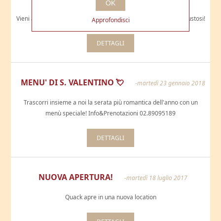
OK
aprile 2018
Vieni a provare il nostro nuovo menù con tanti piatti freschi e gustosi!
Approfondisci
DETTAGLI
MENU' DI S. VALENTINO 💘
-martedì 23 gennaio 2018
Trascorri insieme a noi la serata più romantica dell'anno con un
menù speciale! Info&Prenotazioni 02.89095189
DETTAGLI
NUOVA APERTURA!
-martedì 18 luglio 2017
Quack apre in una nuova location