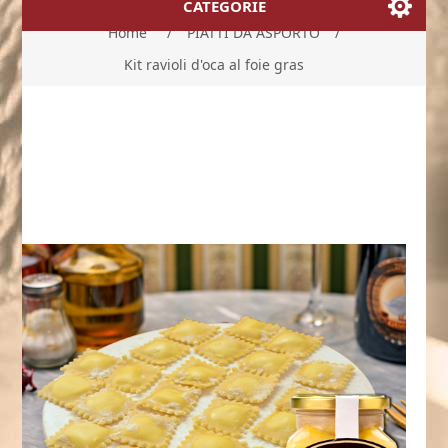
CATEGORIE
Home
/
PIATTI DA ASPORTO
/
Kit ravioli d'oca al foie gras