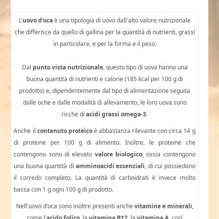
L'
uovo d'oca
è una tipologia di uovo dall'alto valore nutrizionale
che differisce da quello di gallina per la quantità di nutrienti, grassi
in particolare, e per la forma e il peso.
Dal
punto vista nutrizionale
, questo tipo di uova hanno una
buona quantità di nutrienti e calorie (185 kcal per 100 g di
prodotto) e, dipendentemente dal tipo di alimentazione seguita
dalle oche e dalle modalità di allevamento, le loro uova sono
ricche di
acidi grassi
omega-3
.
Anche il
contenuto proteico
è abbastanza rilevante con circa 14 g
di proteine per 100 g di alimento. Inoltre, le proteine che
contengono sono di elevato
valore biologico
, ossia contengono
una buona quantità di
amminoacidi essenziali
, di cui possiedono
il corredo completo. La quantità di carboidrati è invece molto
bassa con 1 g ogni 100 g di prodotto.
Nell'uovo d'oca sono inoltre presenti anche
vitamine e minerali
,
come l'
acido folico
, la
vitamina B12
, la
vitamina A
, così