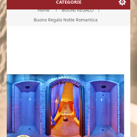
CATEGORIE
Home
/
BUONI REGALO
/
Buono Regalo Notte Romantica