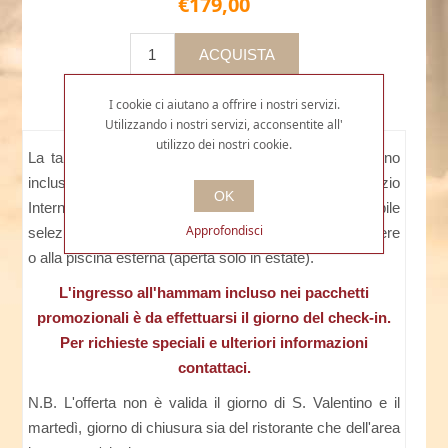
€179,00
I cookie ci aiutano a offrire i nostri servizi.
Utilizzando i nostri servizi, acconsentite all'
utilizzo dei nostri cookie.
La tariffa include: cena per 2 con menù completo (vino
incluso), pernottamento, prima colazione, servizio
OK
Internet, TV, tasse e servizio. A scelta è possibile
Approfondisci
selezionare se aggiungere l'ingresso all'area benessere
o alla piscina esterna (aperta solo in estate).
L'i
ngresso all'hammam incluso nei pacchetti
promozionali è da effettuarsi il giorno del check-in.
Per richieste speciali e ulteriori informazioni
contattaci.
N.B. L'offerta non è valida il giorno di S. Valentino e il
martedì, giorno di chiusura sia del ristorante che dell'area