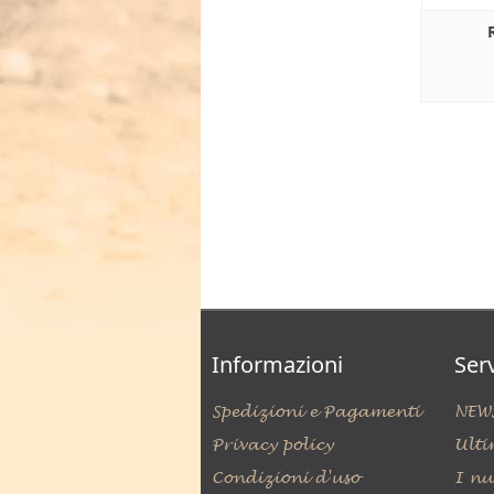
Informazioni
Serv
Spedizioni e Pagamenti
NEW
Privacy policy
Ulti
Condizioni d'uso
I nu