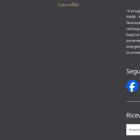
Carrello
"Il prog
PNRR - 
“Ammode
nell’acq
EasyCut 
incremen
energeti
la conse
Segu
Rice