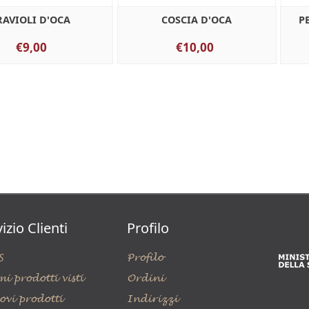
RAVIOLI D'OCA
COSCIA D'OCA
P
€9,00
€10,00
izio Clienti
Profilo
S
Profilo
mi prodotti visti
Ordini
ovi prodotti
Indirizzi