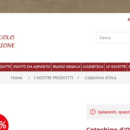
R
DOTTI
PIATTI DA ASPORTO
BUONI REGALO
COSMETICA
LE RICETTE
Home
/
I NOSTRI PRODOTTI
/
Cotechino d'Oca
Spiacenti, ques
Cotechino d'