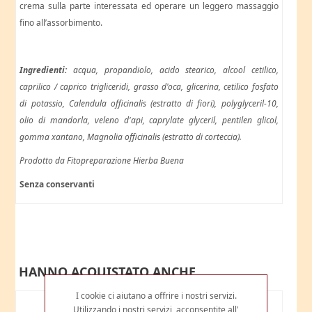
crema sulla parte interessata ed operare un leggero massaggio
fino all’assorbimento.
Ingredienti:
acqua, propandiolo, acido stearico, alcool cetilico,
caprilico / caprico trigliceridi, grasso d'oca, glicerina, cetilico fosfato
di potassio, Calendula officinalis (estratto di fiori), polyglyceril-10,
olio di mandorla, veleno d'api, caprylate glyceril, pentilen glicol,
gomma xantano, Magnolia officinalis (estratto di corteccia).
Prodotto da Fitopreparazione Hierba Buena
Senza conservanti
HANNO ACQUISTATO ANCHE
I cookie ci aiutano a offrire i nostri servizi.
Utilizzando i nostri servizi, acconsentite all'