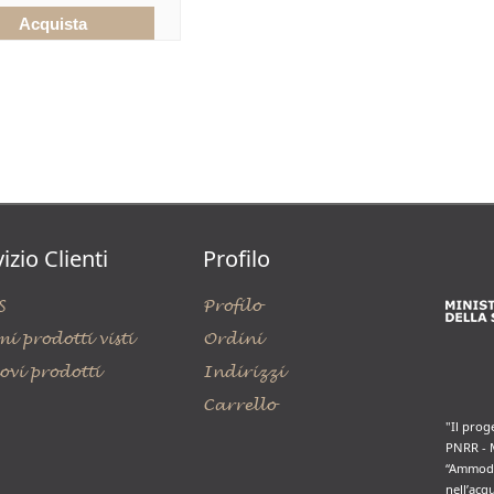
izio Clienti
Profilo
S
Profilo
mi prodotti visti
Ordini
ovi prodotti
Indirizzi
Carrello
"Il prog
PNRR - 
“Ammode
nell’acq