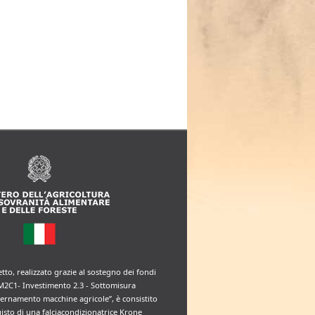
etto, realizzato grazie al sostegno dei fondi
M2C1- Investimento 2.3 - Sottomisura
rnamento macchine agricole”, è consistito
uisto di una falciacondizionatrice Krone