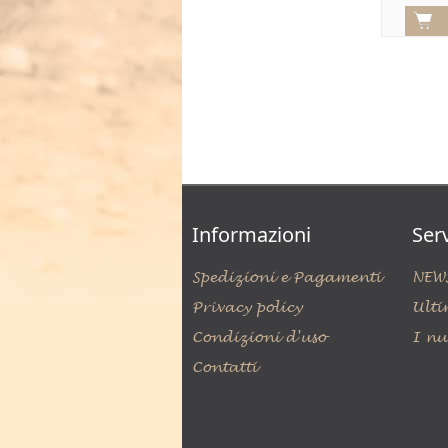
Informazioni
Serv
Spedizioni e Pagamenti
NEW
Privacy policy
Ulti
Condizioni d'uso
I nu
Contatti