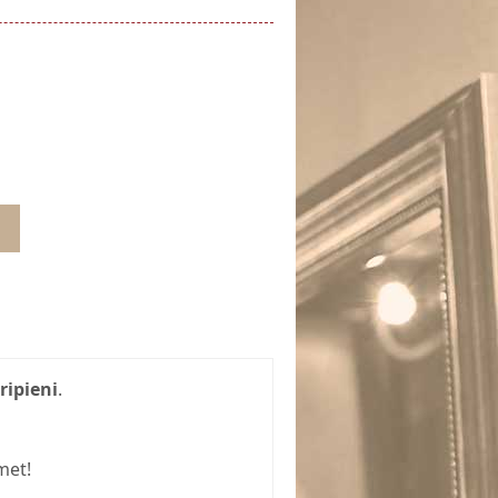
ripieni
.
met!