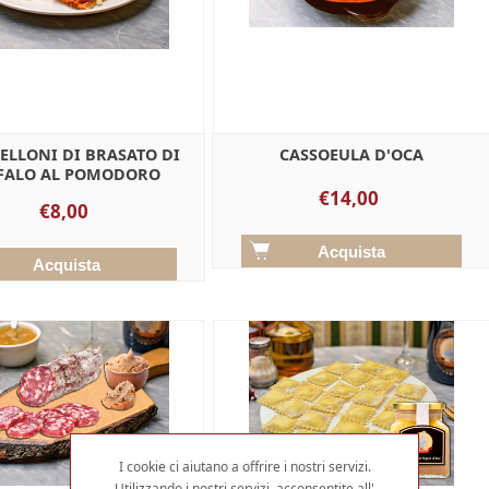
LLONI DI BRASATO DI
CASSOEULA D'OCA
FALO AL POMODORO
€14,00
€8,00
I cookie ci aiutano a offrire i nostri servizi.
Utilizzando i nostri servizi, acconsentite all'