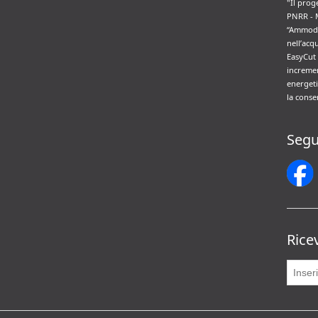
"Il prog
PNRR - 
“Ammode
nell’acq
EasyCut 
incremen
energeti
la conse
Segu
Rice