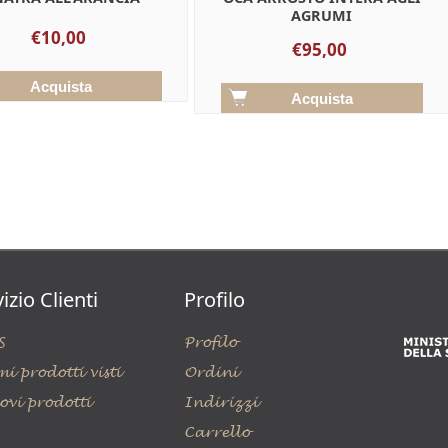
AGRUMI
€10,00
€95,00
izio Clienti
Profilo
S
Profilo
mi prodotti visti
Ordini
ovi prodotti
Indirizzi
Carrello