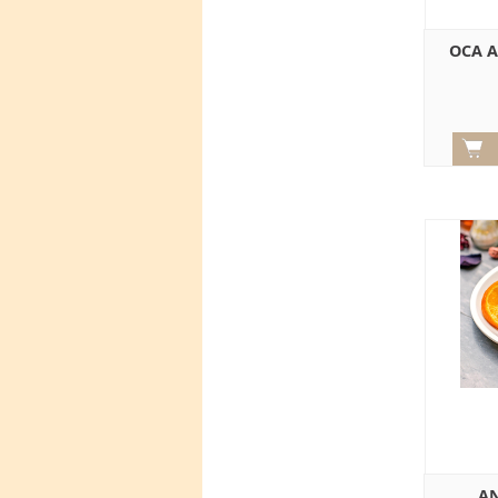
OCA A
AN