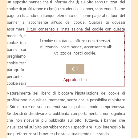
un apposito banner, che ti informa che (i) sul Sito sono utilizzati dei
cookie di profilazione e che (ii) chiudendo il banner, scorrendo l'home
page o cliccando qualunque elemento dell'home page al di fuori del
banner, si acconsente all'uso dei cookie. Qualora tu dovessi
esprimere il tuo consenso all'installazione dei cookie con questa
modalità, terremo traccia del tuo consenso attraverso un apposito
I cookie ci aiutano a offrire i nostri servizi.
cookie tecnico. In questo modo, eviteremo di farti visualizzare il
Utilizzando i nostri servizi, acconsentite all'
banner sui cookie nel corso delle tue successive visite al Sito. Ti
utilizzo dei nostri cookie.
preghiamo di considerare che, qualora tu dovessi eliminare questo
cookie tecnico dal tuo browser con le modalità di cui al successivo
OK
paragrafo E, n. 1, la traccia del tuo consenso verrebbe persa e,
pertanto, nel corso della tua successiva visita al Sito il banner sui
Approfondisci
cookie sarà visualizzato nuovamente.
Naturalmente sei libero di bloccare l'installazione dei cookie di
profilazione in qualsiasi momento, senza che la possibilità di visitare
il Sito e fruire dei suoi contenuti sia in qualsiasi modo compromessa.
Se decidi di disattivare la pubblicità comportamentale non significa
che non riceverai più pubblicità sul Sito. Tuttavia, i banner che
visualizzerai sul Sito potrebbero non rispecchiare i tuoi interessi o le
tue preferenze sul browser che stai attualmente utilizzando.