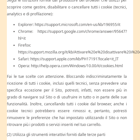
Segui le istruzioni fornite dal produttore del browser che utilizzi per
scoprire come gestire, disabilitare o cancellare tutti i cookie (tecnici,
analytics e di profilazione):
Explorer: https://support.microsoft.com/en-us/kb/196955/it
Chrome: https://support.google.com/chrome/answer/95647?
hl=it
Firefox:
https://support.mozilla.org/it/kb/Attivare%20e%20disattivare%20i%2
Safari: https://support.apple.com/kb/PH17191?locale=it_IT
Opera: http://help.opera.com/Windows/10.00/it/cookies.html
Fai le tue scelte con attenzione. Bloccando indiscriminatamente la
ricezione di tutti i cookie, inclusi quelli tecnici, senza prevedere una
specifica eccezione per il Sito, potresti, infatti, non essere più in
grado di navigare sul Sito o di usufruire in tutto o in parte delle sue
funzionalità. Inoltre, cancellando tutti i cookie dal browser, anche i
cookie tecnici potrebbero essere rimossi e, pertanto, potresti
rimuovere le preferenze che hai impostato utilizzando il Sito o non
ritrovare più i prodotti o servizi inseriti nel tuo carrello.
(2) Utilizza gli strumenti interattivi forniti dalle terze parti