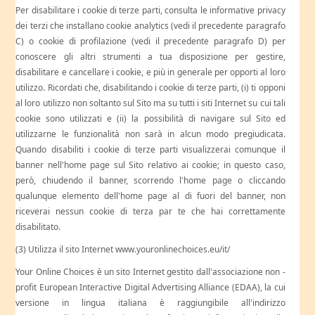
Per disabilitare i cookie di terze parti, consulta le informative privacy
dei terzi che installano cookie analytics (vedi il precedente paragrafo
C) o cookie di profilazione (vedi il precedente paragrafo D) per
conoscere gli altri strumenti a tua disposizione per gestire,
disabilitare e cancellare i cookie, e più in generale per opporti al loro
utilizzo. Ricordati che, disabilitando i cookie di terze parti, (i) ti opponi
al loro utilizzo non soltanto sul Sito ma su tutti i siti Internet su cui tali
cookie sono utilizzati e (ii) la possibilità di navigare sul Sito ed
utilizzarne le funzionalità non sarà in alcun modo pregiudicata.
Quando disabiliti i cookie di terze parti visualizzerai comunque il
banner nell'home page sul Sito relativo ai cookie; in questo caso,
però, chiudendo il banner, scorrendo l'home page o cliccando
qualunque elemento dell'home page al di fuori del banner, non
riceverai nessun cookie di terza par te che hai correttamente
disabilitato.
(3) Utilizza il sito Internet www.youronlinechoices.eu/it/
Your Online Choices è un sito Internet gestito dall'associazione non -
profit European Interactive Digital Advertising Alliance (EDAA), la cui
versione in lingua italiana è raggiungibile all'indirizzo