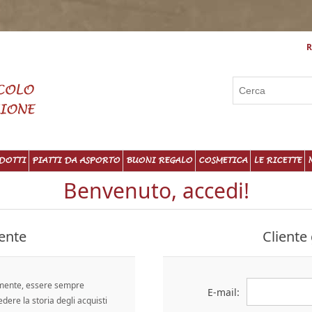
R
DOTTI
PIATTI DA ASPORTO
BUONI REGALO
COSMETICA
LE RICETTE
Benvenuto, accedi!
ente
Cliente 
emente, essere sempre
E-mail:
edere la storia degli acquisti