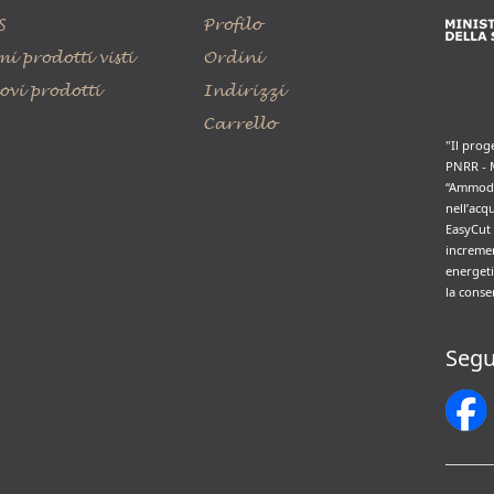
S
Profilo
mi prodotti visti
Ordini
ovi prodotti
Indirizzi
Carrello
"Il prog
PNRR - 
“Ammode
nell’acq
EasyCut 
incremen
energeti
la conse
Segu